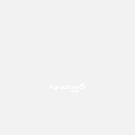
O Agroclima PRO é uma plataforma de agricultura digital,
que utiliza o conhecimento meteorológico a favor do
campo!