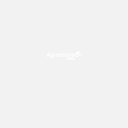
O Agroclima PRO é uma plataforma de agricultura digital,
que utiliza o conhecimento meteorológico a favor do
campo!
CONTATO
consultoria@climatempo.com.br