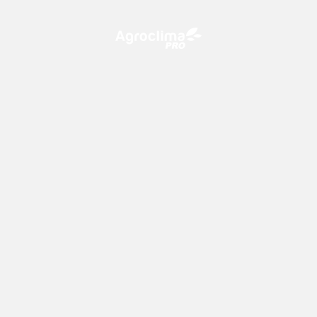
O Agroclima PRO é uma plataforma de agricultura digital,
que utiliza o conhecimento meteorológico a favor do
campo!
CONTATO
consultoria@climatempo.com.br
Siga-nos