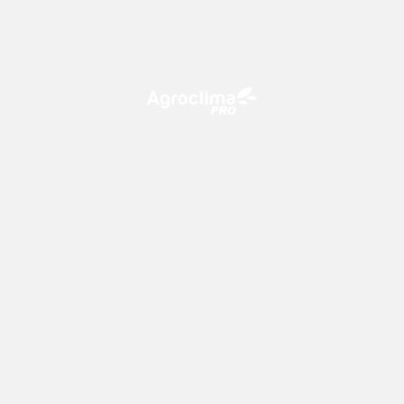
O Agroclima PRO é uma plataforma de agricultura digital,
que utiliza o conhecimento meteorológico a favor do
campo!
CONTATO
consultoria@climatempo.com.br
Siga-nos