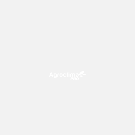
O Agroclima PRO é uma plataforma de agricultura digital,
que utiliza o conhecimento meteorológico a favor do
campo!
CONTATO
consultoria@climatempo.com.br