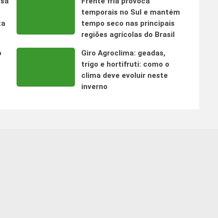
nsa
Frente fria provoca
temporais no Sul e mantém
ta
tempo seco nas principais
regiões agrícolas do Brasil
o
Giro Agroclima: geadas,
trigo e hortifruti: como o
clima deve evoluir neste
inverno