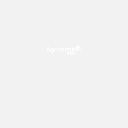
O Agroclima PRO é uma plataforma de agricultura digital,
que utiliza o conhecimento meteorológico a favor do
campo!
CONTATO
consultoria@climatempo.com.br