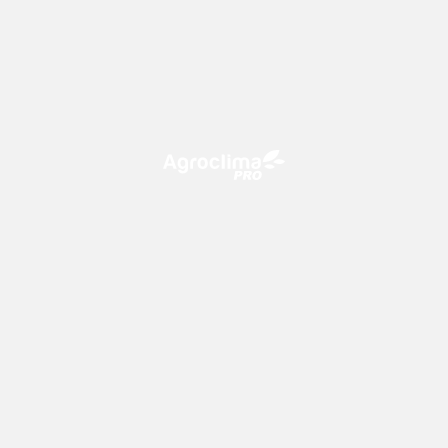
O Agroclima PRO é uma plataforma de agricultura digital,
que utiliza o conhecimento meteorológico a favor do
campo!
CONTATO
consultoria@climatempo.com.br
Siga-nos