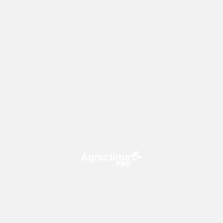
O Agroclima PRO é uma plataforma de agricultura digital,
que utiliza o conhecimento meteorológico a favor do
campo!