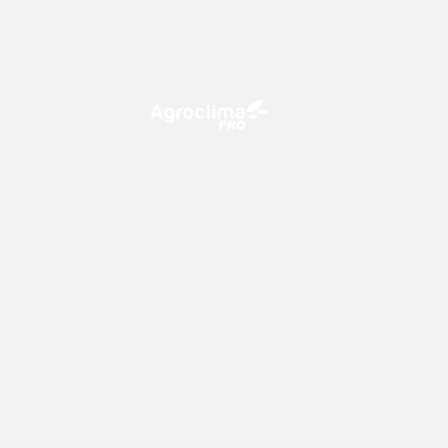
O Agroclima PRO é uma plataforma
de agricultura digital, que utiliza o
conhecimento meteorológico a
favor do campo!
Previsão
Mapas
15 dias
Temperatura