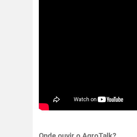
Onde ouvir o AgroTalk?