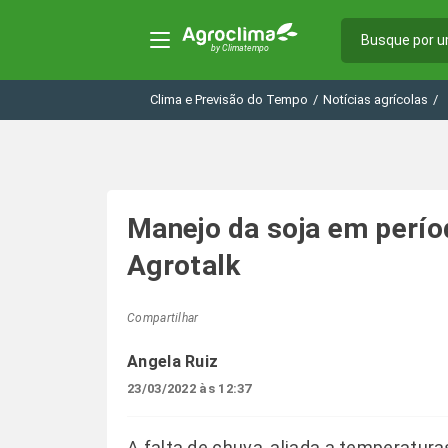
Clima e Previsão do Tempo
/
Notícias agrícolas
/
Manejo da soja em perío
Agrotalk
Compartilhar
Angela Ruiz
23/03/2022 às 12:37
A falta de chuva, aliada a temperatur