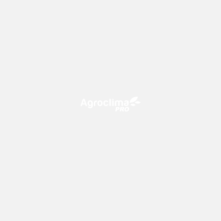
O Agroclima PRO é uma plataforma de agricultura digital,
que utiliza o conhecimento meteorológico a favor do
campo!
CONTATO
consultoria@climatempo.com.br