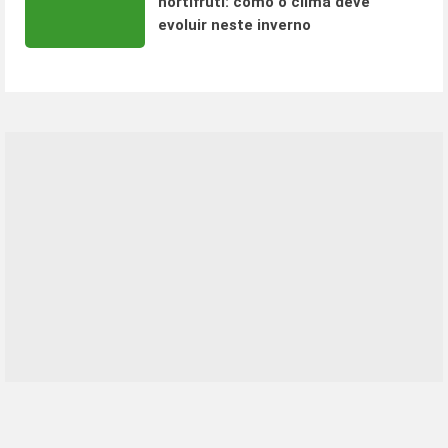
hortifruti: como o clima deve
evoluir neste inverno