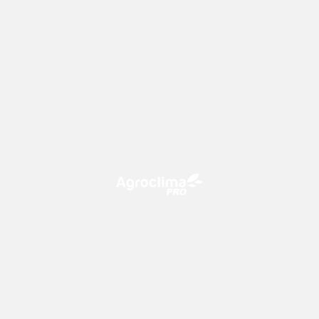
O Agroclima PRO é uma plataforma de agricultura digital,
que utiliza o conhecimento meteorológico a favor do
campo!
CONTATO