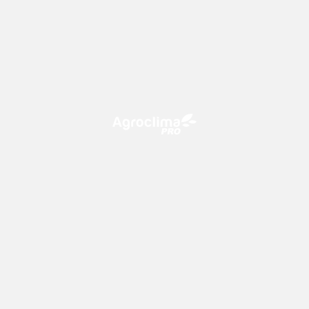
O Agroclima PRO é uma plataforma de agricultura digital,
que utiliza o conhecimento meteorológico a favor do
campo!
CONTATO
consultoria@climatempo.com.br