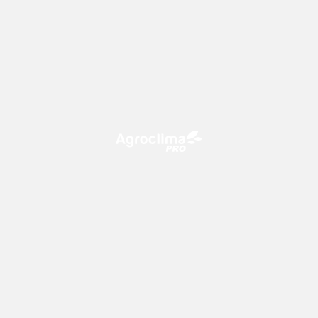
O Agroclima PRO é uma plataforma de agricultura digital,
que utiliza o conhecimento meteorológico a favor do
campo!
CONTATO
consultoria@climatempo.com.br