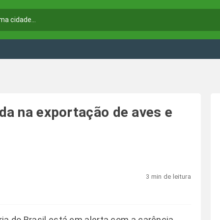
eda na exportação de aves e
3 min de leitura
ia do Brasil está em alerta com a carência