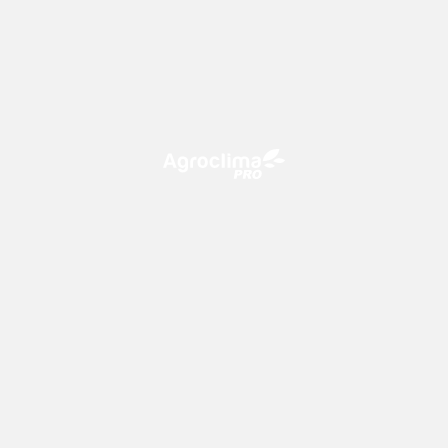
O Agroclima PRO é uma plataforma de agricultura digital,
que utiliza o conhecimento meteorológico a favor do
campo!
CONTATO
consultoria@climatempo.com.br
Siga-nos