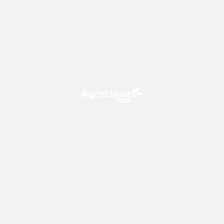
O Agroclima PRO é uma plataforma de agricultura digital,
que utiliza o conhecimento meteorológico a favor do
campo!
CONTATO
consultoria@climatempo.com.br