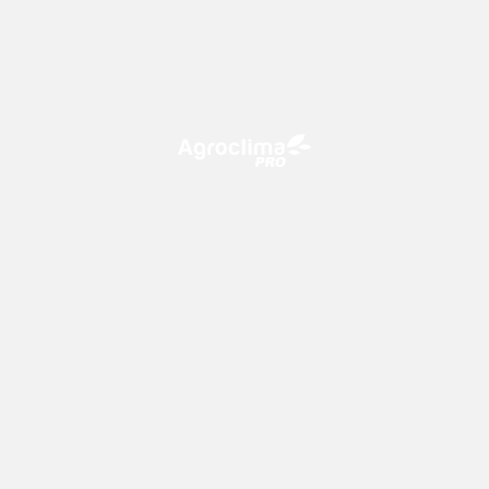
O Agroclima PRO é uma plataforma de agricultura digital,
que utiliza o conhecimento meteorológico a favor do
campo!
CONTATO
consultoria@climatempo.com.br
Siga-nos