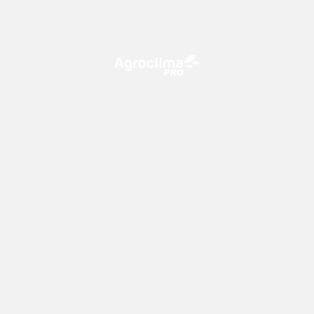
O Agroclima PRO é uma plataforma de agricultura digital,
que utiliza o conhecimento meteorológico a favor do
campo!
CONTATO
consultoria@climatempo.com.br
Siga-nos