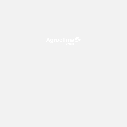
O Agroclima PRO é uma plataforma de agricultura digital,
que utiliza o conhecimento meteorológico a favor do
campo!
CONTATO
consultoria@climatempo.com.br
Siga-nos