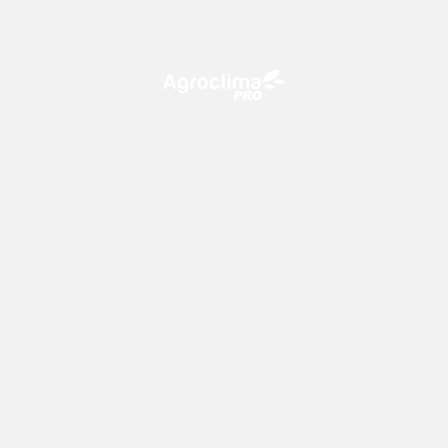
O Agroclima PRO é uma plataforma de agricultura digital,
que utiliza o conhecimento meteorológico a favor do
campo!
CONTATO
consultoria@climatempo.com.br
Siga-nos