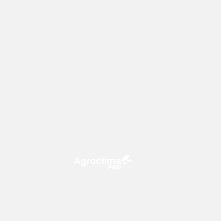
O Agroclima PRO é uma plataforma
de agricultura digital, que utiliza o
conhecimento meteorológico a
favor do campo!