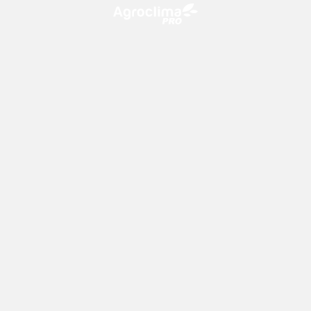
O Agroclima PRO é uma plataforma de agricultura digital,
que utiliza o conhecimento meteorológico a favor do
campo!
CONTATO
consultoria@climatempo.com.br
Siga-nos