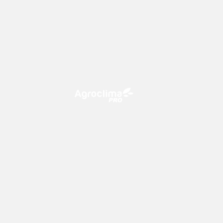
O Agroclima PRO é uma plataforma
de agricultura digital, que utiliza o
conhecimento meteorológico a
favor do campo!
Previsão
Mapas