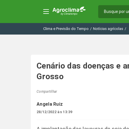
Clima e Previsão do Tempo
/
Notícias agrícolas
/
Cenário das doenças e a
Grosso
Compartilhar
Angela Ruiz
28/12/2022 às 13:39
A implantação das lavouras de soja d