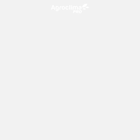
O Agroclima PRO é uma plataforma de agricultura digital,
que utiliza o conhecimento meteorológico a favor do
campo!
CONTATO
consultoria@climatempo.com.br
Siga-nos