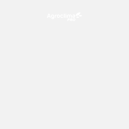
O Agroclima PRO é uma plataforma de agricultura digital,
que utiliza o conhecimento meteorológico a favor do
campo!
CONTATO
consultoria@climatempo.com.br
Siga-nos