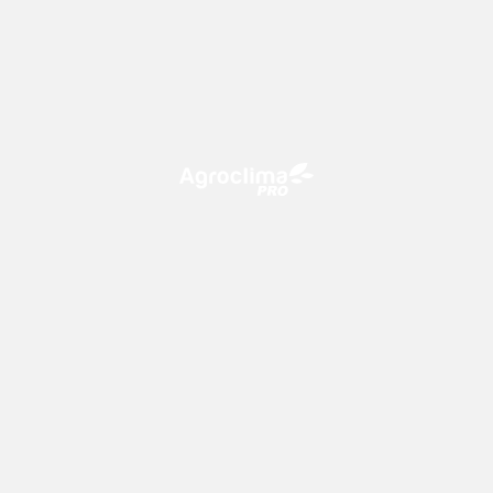
O Agroclima PRO é uma plataforma de agricultura digital,
que utiliza o conhecimento meteorológico a favor do
campo!
CONTATO
consultoria@climatempo.com.br
Siga-nos