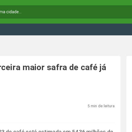
rceira maior safra de café já
5 min de leitura
2023 de café está estimada em 54,36 milhões de