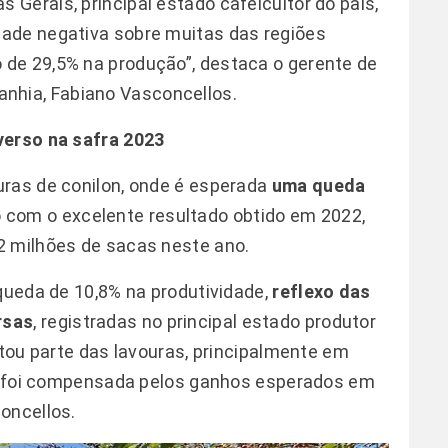
Gerais, principal estado cafeicultor do país,
ade negativa sobre muitas das regiões
de 29,5% na produção”, destaca o gerente de
hia, Fabiano Vasconcellos.
verso na safra 2023
uras de conilon, onde é esperada
uma queda
 com o excelente resultado obtido em 2022,
2 milhões de sacas neste ano.
 queda de 10,8% na produtividade,
reflexo das
rsas
, registradas no principal estado produtor
ctou parte das lavouras, principalmente em
não foi compensada pelos ganhos esperados em
oncellos.