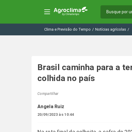
Clima e Previsão do Tempo
/
Notícias agrícolas
/
Brasil caminha para a te
colhida no país
Compartilhar
Angela Ruiz
20/09/2023 às 10:44
Na reta final da colheita, a safra de 