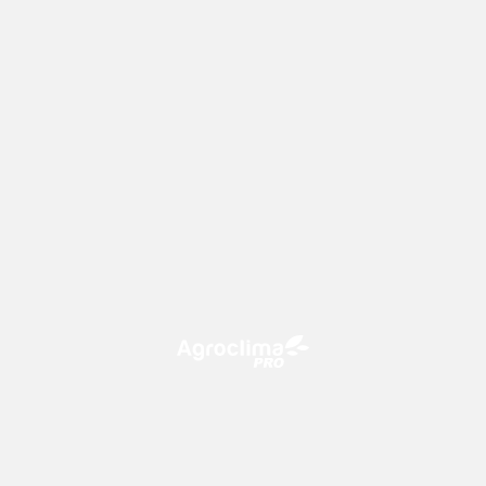
O Agroclima PRO é uma plataforma de agricultura digital,
que utiliza o conhecimento meteorológico a favor do
campo!