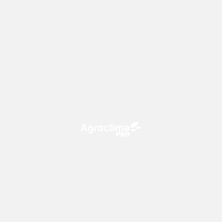
O Agroclima PRO é uma plataforma de agricultura digital,
que utiliza o conhecimento meteorológico a favor do
campo!
CONTATO