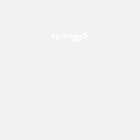
O Agroclima PRO é uma plataforma de agricultura digital,
que utiliza o conhecimento meteorológico a favor do
campo!
CONTATO
consultoria@climatempo.com.br
Siga-nos