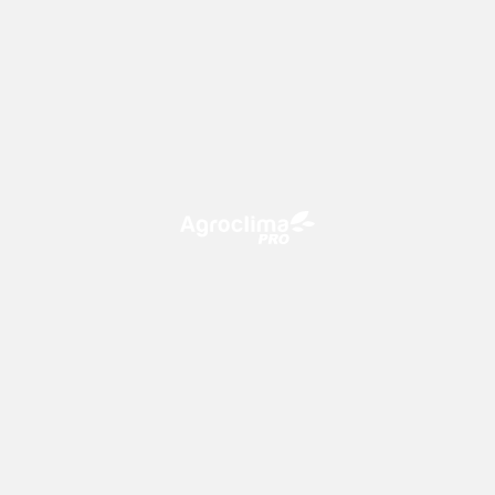
O Agroclima PRO é uma plataforma de agricultura digital,
que utiliza o conhecimento meteorológico a favor do
campo!
CONTATO
consultoria@climatempo.com.br