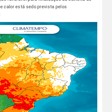
 calor está sedo prevista pelos
: