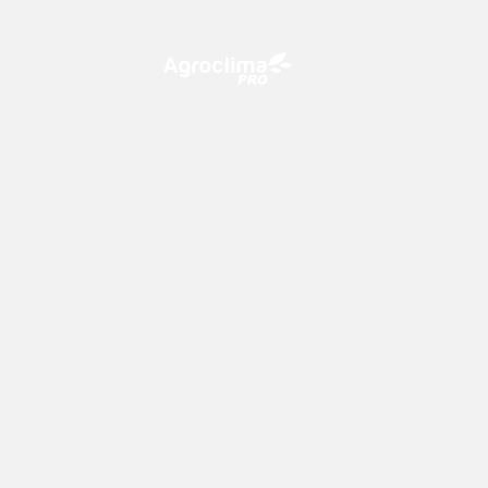
O Agroclima PRO é uma plataforma
de agricultura digital, que utiliza o
conhecimento meteorológico a
favor do campo!
Previsão
Mapas
15 dias
Temperatura
Boletim semanal Agro
Chuva