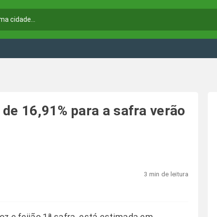
 de 16,91% para a safra verão
3 min de leitura
roz e feijão 1ª safra, está estimada em