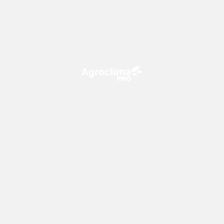
O Agroclima PRO é uma plataforma de agricultura digital,
que utiliza o conhecimento meteorológico a favor do
campo!
CONTATO
consultoria@climatempo.com.br
Siga-nos