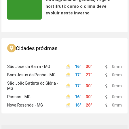
hortifruti: como o clima deve
evoluir neste inverno
Cidades próximas
São José da Barra - MG
16
°
30
°
0
mm
Bom Jesus da Penha - MG
17
°
27
°
0
mm
São João Batista do Glória -
17
°
30
°
0
mm
MG
Passos - MG
16
°
30
°
0
mm
Nova Resende - MG
16
°
28
°
0
mm