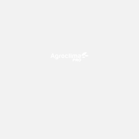
O Agroclima PRO é uma plataforma de agricultura digital,
que utiliza o conhecimento meteorológico a favor do
campo!
CONTATO
consultoria@climatempo.com.br