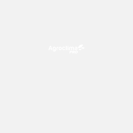
O Agroclima PRO é uma plataforma de agricultura digital,
que utiliza o conhecimento meteorológico a favor do
campo!
CONTATO
consultoria@climatempo.com.br
Siga-nos