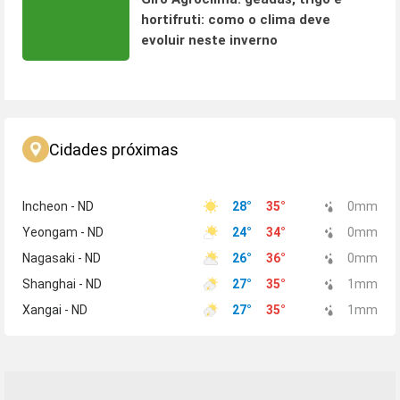
hortifruti: como o clima deve
evoluir neste inverno
Cidades próximas
Incheon - ND
28
°
35
°
0
mm
Yeongam - ND
24
°
34
°
0
mm
Nagasaki - ND
26
°
36
°
0
mm
Shanghai - ND
27
°
35
°
1
mm
Xangai - ND
27
°
35
°
1
mm