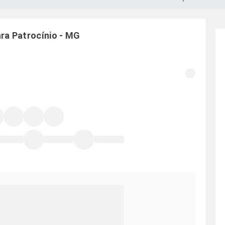
ara
Patrocínio
-
MG