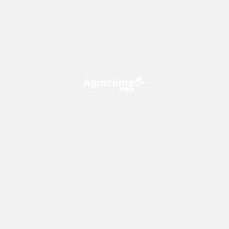
O Agroclima PRO é uma plataforma de agricultura digital,
que utiliza o conhecimento meteorológico a favor do
campo!
CONTATO
consultoria@climatempo.com.br
Siga-nos