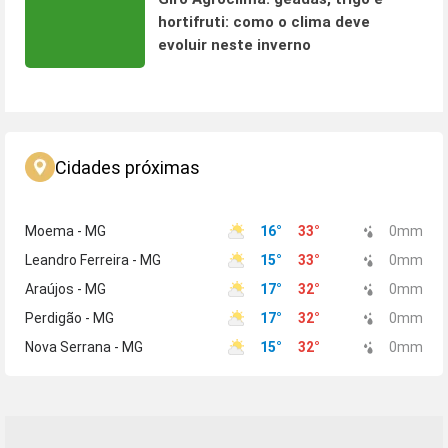
hortifruti: como o clima deve
evoluir neste inverno
Cidades próximas
Moema - MG
16
°
33
°
0
mm
Leandro Ferreira - MG
15
°
33
°
0
mm
Araújos - MG
17
°
32
°
0
mm
Perdigão - MG
17
°
32
°
0
mm
Nova Serrana - MG
15
°
32
°
0
mm