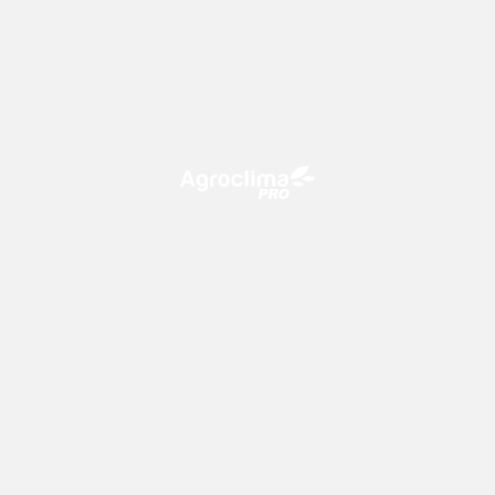
O Agroclima PRO é uma plataforma de agricultura digital,
que utiliza o conhecimento meteorológico a favor do
campo!
CONTATO
consultoria@climatempo.com.br
Siga-nos