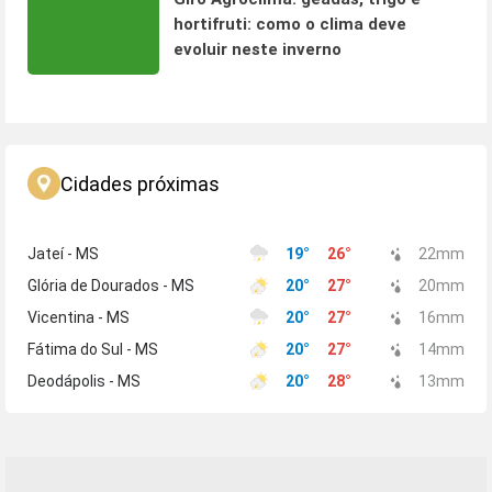
hortifruti: como o clima deve
evoluir neste inverno
Cidades próximas
Jateí - MS
19
°
26
°
22
mm
Glória de Dourados - MS
20
°
27
°
20
mm
Vicentina - MS
20
°
27
°
16
mm
Fátima do Sul - MS
20
°
27
°
14
mm
Deodápolis - MS
20
°
28
°
13
mm