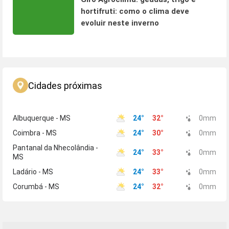
hortifruti: como o clima deve
evoluir neste inverno
Cidades próximas
Albuquerque - MS
24
°
32
°
0
mm
Coimbra - MS
24
°
30
°
0
mm
Pantanal da Nhecolândia -
24
°
33
°
0
mm
MS
Ladário - MS
24
°
33
°
0
mm
Corumbá - MS
24
°
32
°
0
mm