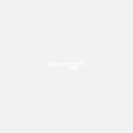
O Agroclima PRO é uma plataforma de agricultura digital,
que utiliza o conhecimento meteorológico a favor do
campo!
CONTATO
consultoria@climatempo.com.br