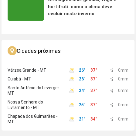
hortifruti: como o clima deve
evoluir neste inverno
Cidades próximas
Várzea Grande - MT
26
°
37
°
0
mm
Cuiabá - MT
26
°
37
°
0
mm
Santo Antônio do Leverger -
24
°
37
°
0
mm
MT
Nossa Senhora do
25
°
37
°
0
mm
Livramento - MT
Chapada dos Guimarães -
21
°
34
°
0
mm
MT