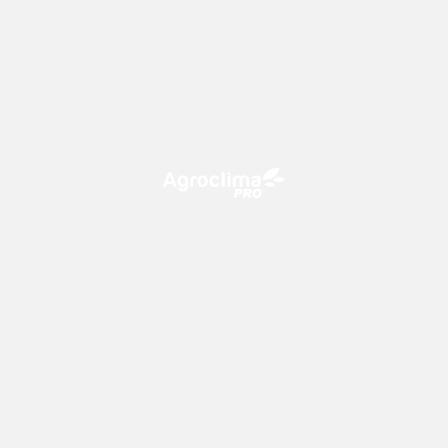
O Agroclima PRO é uma plataforma de agricultura digital,
que utiliza o conhecimento meteorológico a favor do
campo!
CONTATO
consultoria@climatempo.com.br