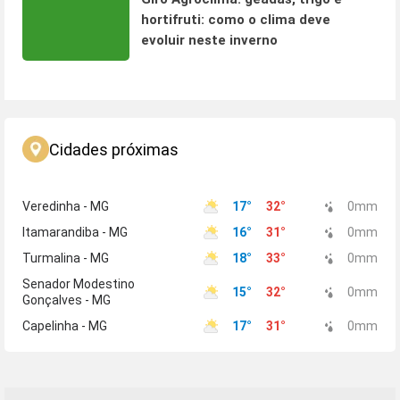
hortifruti: como o clima deve
evoluir neste inverno
Cidades próximas
Veredinha - MG
17
°
32
°
0
mm
Itamarandiba - MG
16
°
31
°
0
mm
Turmalina - MG
18
°
33
°
0
mm
Senador Modestino
15
°
32
°
0
mm
Gonçalves - MG
Capelinha - MG
17
°
31
°
0
mm