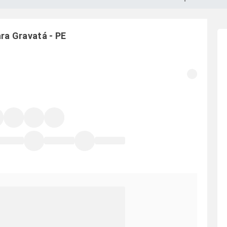
ara
Gravatá
-
PE