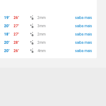
19
°
26
°
2
mm
saiba mais
20
°
27
°
3
mm
saiba mais
18
°
27
°
2
mm
saiba mais
20
°
28
°
2
mm
saiba mais
20
°
26
°
4
mm
saiba mais