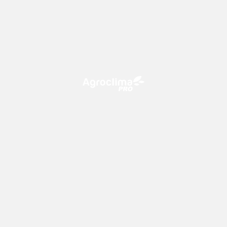
O Agroclima PRO é uma plataforma de agricultura digital,
que utiliza o conhecimento meteorológico a favor do
campo!
CONTATO
consultoria@climatempo.com.br
Siga-nos