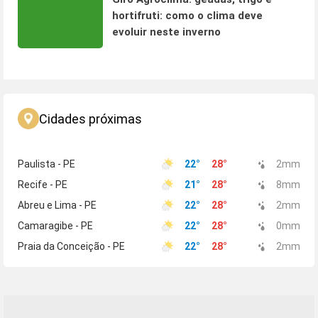
hortifruti: como o clima deve
evoluir neste inverno
Cidades próximas
Paulista - PE
22
°
28
°
2
mm
Recife - PE
21
°
28
°
8
mm
Abreu e Lima - PE
22
°
28
°
2
mm
Camaragibe - PE
22
°
28
°
0
mm
Praia da Conceição - PE
22
°
28
°
2
mm