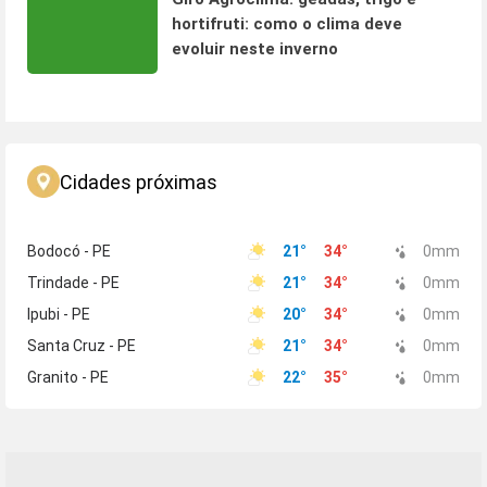
hortifruti: como o clima deve
evoluir neste inverno
Cidades próximas
Bodocó - PE
21
°
34
°
0
mm
Trindade - PE
21
°
34
°
0
mm
Ipubi - PE
20
°
34
°
0
mm
Santa Cruz - PE
21
°
34
°
0
mm
Granito - PE
22
°
35
°
0
mm