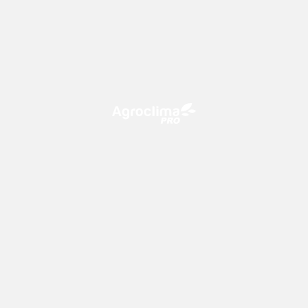
O Agroclima PRO é uma plataforma de agricultura digital,
que utiliza o conhecimento meteorológico a favor do
campo!
CONTATO
consultoria@climatempo.com.br
Siga-nos