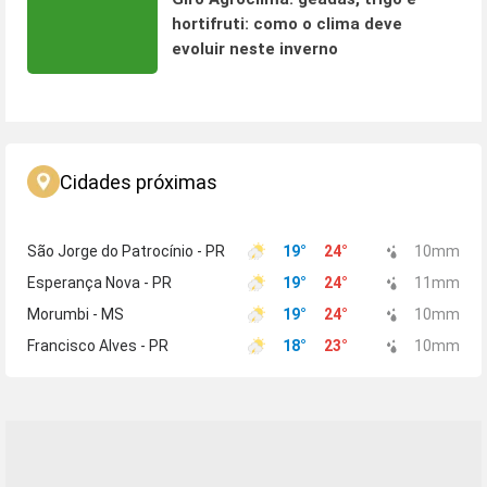
hortifruti: como o clima deve
evoluir neste inverno
Cidades próximas
São Jorge do Patrocínio - PR
19
°
24
°
10
mm
Esperança Nova - PR
19
°
24
°
11
mm
Morumbi - MS
19
°
24
°
10
mm
Francisco Alves - PR
18
°
23
°
10
mm