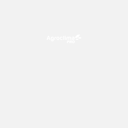
O Agroclima PRO é uma plataforma de agricultura digital,
que utiliza o conhecimento meteorológico a favor do
campo!
CONTATO
consultoria@climatempo.com.br
Siga-nos