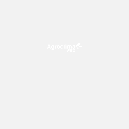
O Agroclima PRO é uma plataforma de agricultura digital,
que utiliza o conhecimento meteorológico a favor do
campo!
CONTATO
consultoria@climatempo.com.br
Siga-nos