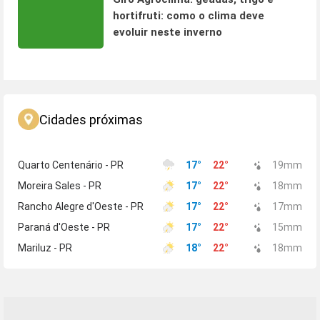
hortifruti: como o clima deve
evoluir neste inverno
Cidades próximas
Quarto Centenário - PR
17
°
22
°
19
mm
Moreira Sales - PR
17
°
22
°
18
mm
Rancho Alegre d'Oeste - PR
17
°
22
°
17
mm
Paraná d'Oeste - PR
17
°
22
°
15
mm
Mariluz - PR
18
°
22
°
18
mm