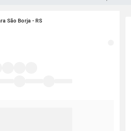
ara
São Borja
-
RS