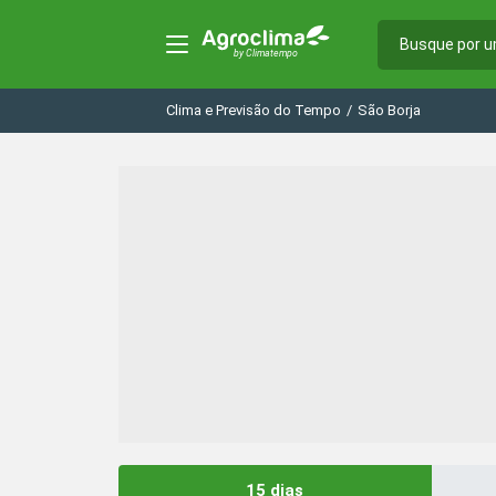
Clima e Previsão do Tempo
/
São Borja
15 dias