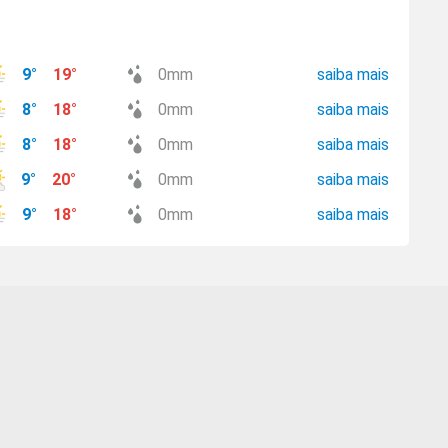
9
°
19
°
0
mm
saiba mais
8
°
18
°
0
mm
saiba mais
8
°
18
°
0
mm
saiba mais
9
°
20
°
0
mm
saiba mais
9
°
18
°
0
mm
saiba mais