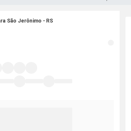
ara
São Jerônimo
-
RS