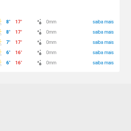
8
°
17
°
0
mm
saiba mais
8
°
17
°
0
mm
saiba mais
7
°
17
°
0
mm
saiba mais
6
°
16
°
0
mm
saiba mais
6
°
16
°
0
mm
saiba mais